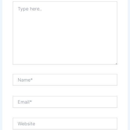
Type
here..
Name*
Email*
Website