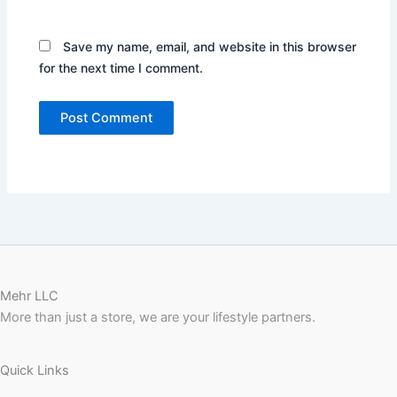
Save my name, email, and website in this browser
for the next time I comment.
Mehr LLC
More than just a store, we are your lifestyle partners.
Quick Links