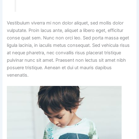
Vestibulum viverra mi non dolor aliquet, sed mollis dolor
vulputate. Proin lacus ante, aliquet a libero eget, efficitur
conse quat sem. Nunc non orci leo. Sed porta massa eget
ligula lacinia, in iaculis metus consequat. Sed vehicula risus
at neque pharetra, nec convallis risus placerat tristique
pulvinar nunc sit amet. Praesent non lectus sit amet nibh
posuere tristique. Aenean et dui ut mauris dapibus
venenatis.